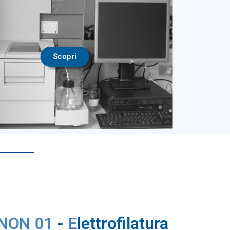
Scopri
NON 01
-
E
lettrofilatura