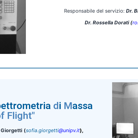
Responsabile del servizio:
Dr. B
Dr. Rossella Dorati (
ro
pettrometria
d
i
M
assa
f Flight"
 Giorgetti
(
sofia.giorgetti
@unipv.it
),