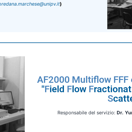
oredana.marchese@unipv.it
)
AF2000 Multiflow FFF
"
F
ield
F
low
F
ractionat
S
catt
Responsabile del servizio:
Dr.
Yu