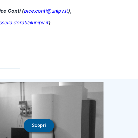
ice Conti (
bice.conti@unipv.it
),
ssella.dorati@unipv.it
)
Scopri