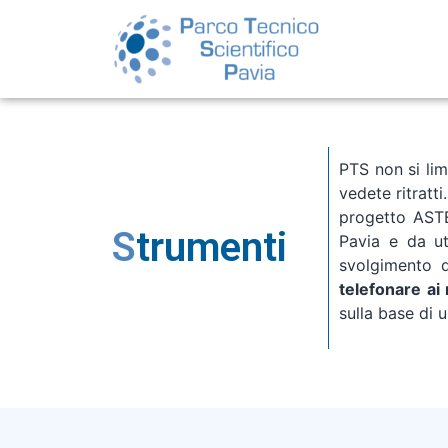
PTS non si limi
vedete ritratt
progetto ASTER
S
trumenti
Pavia e da ute
svolgimento d
telefonare a
sulla base di 