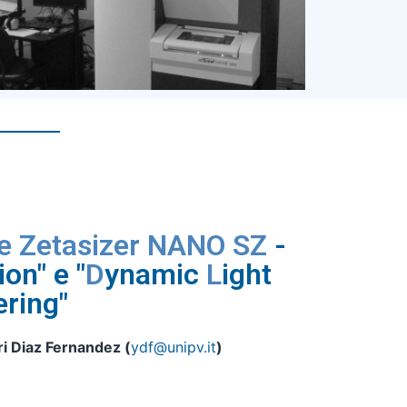
 e Zetasizer NANO SZ
-
ion" e "
D
ynamic
L
ight
ering"
ri Diaz Fernandez (
ydf@unipv.it
)