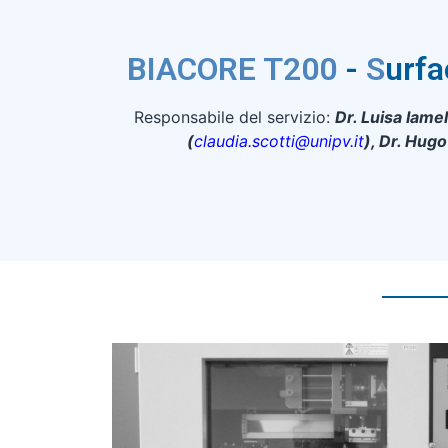
BIACORE T200
-
S
urf
Responsabile del servizio:
Dr. Luisa Iamel
(
claudia.scotti@unipv.it
), Dr. Hug