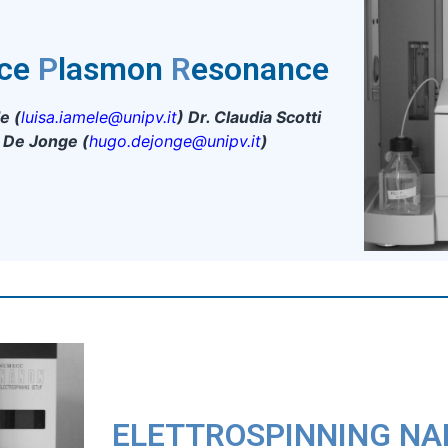
ace
P
lasmon
R
esonance
e (
luisa.iamele@unipv.it
) Dr. Claudia Scotti
o De Jonge (
hugo.dejonge@unipv.it
)
ELETTROSPINNING NA